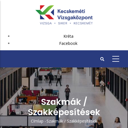
Ugrás
a
tartalomra
FEJLÉC
Kréta
PLUSZ
Facebook
Szakmák /
Szakképesítések
Címlap
-
Szakmák / Szakképesítések
Morzsa