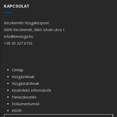
KAPCSOLAT
Kecskeméti Vizsgaközpont
6000 Kecskemét, Bibó István utca 1.
info@kevizsga.hu
+36 30 327 6193
FŐ
Címlap
NAVIGÁCIÓ
Vizsgázóknak
Vizsgáztatóknak
Közérdekű információk
Panaszkezelés
Dokumentumok
KEOR