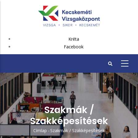
Ugrás
a
tartalomra
FEJLÉC
Kréta
PLUSZ
Facebook
Szakmák /
Szakképesítések
Címlap
-
Szakmák / Szakképesítések
Morzsa