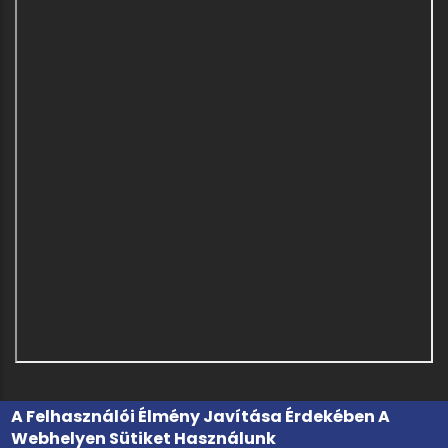
A Felhasználói Élmény Javítása Érdekében A
Webhelyen Sütiket Használunk