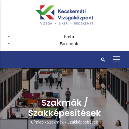
Ugrás
a
tartalomra
FEJLÉC
Kréta
PLUSZ
Facebook
Szakmák /
Szakképesítések
Címlap
-
Szakmák / Szakképesítések
Morzsa