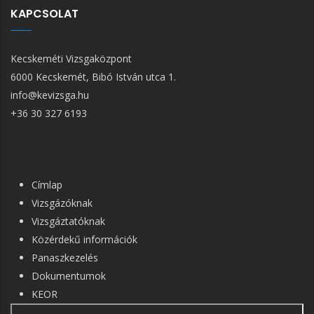
KAPCSOLAT
Kecskeméti Vizsgaközpont
6000 Kecskemét, Bibó István utca 1.
info@kevizsga.hu
+36 30 327 6193
FŐ
Címlap
NAVIGÁCIÓ
Vizsgázóknak
Vizsgáztatóknak
Közérdekű információk
Panaszkezelés
Dokumentumok
KEOR